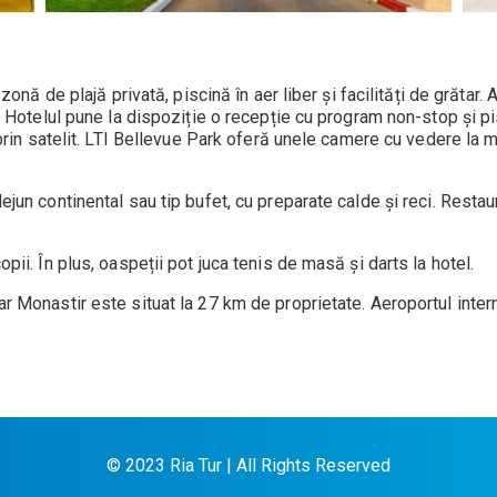
 zonă de plajă privată, piscină în aer liber și facilități de grăta
. Hotelul pune la dispoziție o recepție cu program non-stop și pi
 prin satelit. LTI Bellevue Park oferă unele camere cu vedere la m
ejun continental sau tip bufet, cu preparate calde și reci. Resta
pii. În plus, oaspeții pot juca tenis de masă și darts la hotel.
ar Monastir este situat la 27 km de proprietate. Aeroportul int
© 2023 Ria Tur | All Rights Reserved