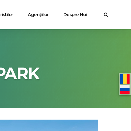
iștilor
Agențiilor
Despre Noi
PARK