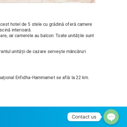
r. Acest hotel de 5 stele cu grădină oferă camere
scină interioară.
are, iar camerele au balcon. Toate unitățile sunt
urantul unității de cazare servește mâncăruri
ernațional Enfidha-Hammamet se află la 22 km.
Contact us