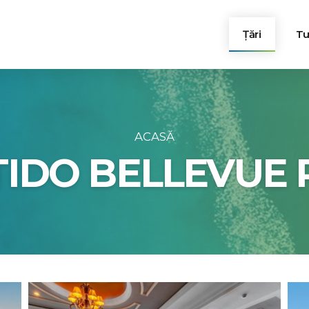
Țări
Tur
Turcia
Egipt
ACASĂ
TIDO BELLEVUE 
Bulgaria
Grecia
Tunisia
Muntenegru