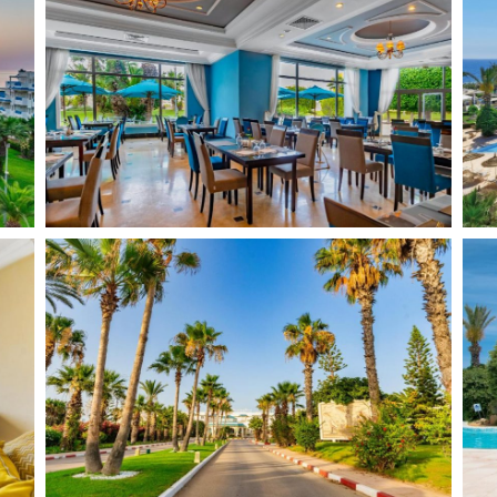
Albania
Cipru
Spania