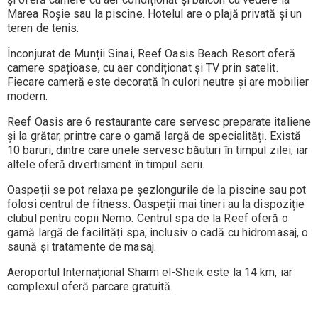
Marea Roșie sau la piscine. Hotelul are o plajă privată şi un
teren de tenis.
Înconjurat de Munții Sinai, Reef Oasis Beach Resort oferă
camere spațioase, cu aer condiționat și TV prin satelit.
Fiecare cameră este decorată în culori neutre şi are mobilier
modern.
Reef Oasis are 6 restaurante care servesc preparate italiene
şi la grătar, printre care o gamă largă de specialități. Există
10 baruri, dintre care unele servesc băuturi în timpul zilei, iar
altele oferă divertisment în timpul serii.
Oaspeții se pot relaxa pe șezlongurile de la piscine sau pot
folosi centrul de fitness. Oaspeții mai tineri au la dispoziție
clubul pentru copii Nemo. Centrul spa de la Reef oferă o
gamă largă de facilități spa, inclusiv o cadă cu hidromasaj, o
saună şi tratamente de masaj.
Aeroportul Internațional Sharm el-Sheik este la 14 km, iar
complexul oferă parcare gratuită.