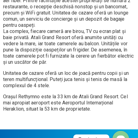
aer liber. Printre facilitățile acestei proprietăți se numără 2
restaurante, o recepție deschisă nonstop și un bancomat,
precum și WiFi gratuit. Unitatea de cazare oferă un lounge
comun, un serviciu de concierge și un depozit de bagaje
pentru oaspeți.
La complex, fiecare cameră are birou, TV cu ecran plat și
baie privată. Atali Grand Resort oferă anumite unități cu
vedere la mare, iar toate camerele au balcon. Unitățile vor
pune la dispoziție oaspeților un frigider. De asemenea, în
toate camerele pot fi furnizate la cerere un fierbător electric
și un uscător de păr.
Unitatea de cazare oferă un loc de joacă pentru copii și un
teren multifuncțional. Puteți juca tenis și tenis de masă la
complexul de 4 stele.
Orașul Rethymno este la 33 km de Atali Grand Resort. Cel
mai apropiat aeroport este Aeroportul Internațional
Heraklion, situat la 53 km de proprietate.