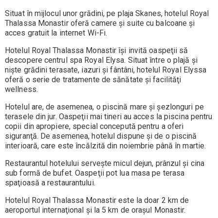
Situat în mijlocul unor grădini, pe plaja Skanes, hotelul Royal
Thalassa Monastir oferă camere şi suite cu balcoane şi
acces gratuit la internet Wi-Fi.
Hotelul Royal Thalassa Monastir îşi invită oaspeţii să
descopere centrul spa Royal Elysa. Situat între o plajă şi
nişte grădini terasate, iazuri şi fântâni, hotelul Royal Elyssa
oferă o serie de tratamente de sănătate şi facilităţi
wellness.
Hotelul are, de asemenea, o piscină mare şi şezlonguri pe
terasele din jur. Oaspeţii mai tineri au acces la piscina pentru
copii din apropiere, special concepută pentru a oferi
siguranţă. De asemenea, hotelul dispune şi de o piscină
interioară, care este încălzită din noiembrie până în martie.
Restaurantul hotelului serveşte micul dejun, prânzul şi cina
sub formă de bufet. Oaspeţii pot lua masa pe terasa
spaţioasă a restaurantului.
Hotelul Royal Thalassa Monastir este la doar 2 km de
aeroportul internaţional şi la 5 km de oraşul Monastir.