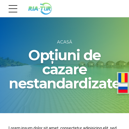
ACASĂ
Opțiuni de
cazare
nestandardizate
Lorem ipsum dolor sit amet, consectetur adipisicing elit, sed