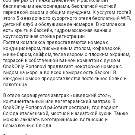
600 метрах от пляжа Деновичи, и располагает
бесплатными велосипедами, бесплатной частной
парковкой, садом и общим лаунджем. К услугам гостей
этого 5-звездочного курортного отеля бесплатный WiFi,
детский клуб и обслуживание номеров. В комплексе
есть крытый бассейн, гидромассажная ванна и
круглосуточная стойка регистрации.
Гостям комплекса предоставляются номера с
кондиционером, письменным столом, кофеваркой,
мини-баром, сейфом, телевизором с плоским экраном,
террасой и собственной ванной комнатой с душем.
One&Only Portonovi предлагает некоторые номера с
видом на море, а во всех номерах есть балкон. В
каждом номере предоставляется постельное белье и
полотенца.
В отеле сервируется завтрак «шведский стол»,
континентальный или вегетарианский завтрак. В
One&Only Portonovi работает ресторан, где подают
блюда итальянской, местной и азиатской кухни. Также
можно заказать вегетарианские, веганские и
безмолочные блюда.