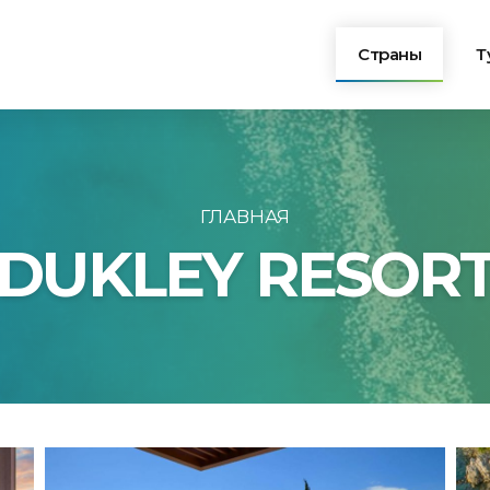
Страны
Т
Турция
Египет
ГЛАВНАЯ
DUKLEY RESOR
Болгария
Греция
Тунис
Черногория