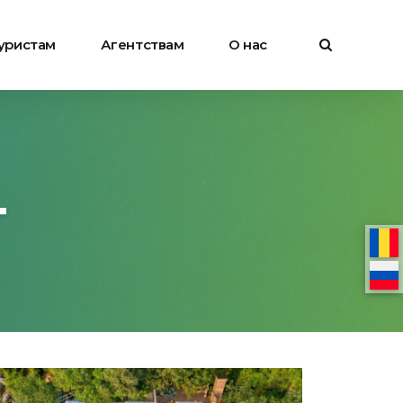
уристам
Агентствам
О нас
T