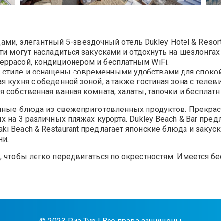
 элегантный 5-звездочный отель Dukley Hotel & Resort
ти могут насладиться закусками и отдохнуть на шезлонгах
еррасой, кондиционером и бесплатным WiFi.
стиле и оснащены современными удобствами для спокойн
я кухня с обеденной зоной, а также гостиная зона с тел
я собственная ванная комната, халаты, тапочки и беспла
сканные блюда из свежеприготовленных продуктов. Прек
х на 3 различных пляжах курорта. Dukley Beach & Bar пред
 Beach & Restaurant предлагает японские блюда и закуски
ни.
 чтобы легко передвигаться по окрестностям. Имеется бе
© 2023 Риа Тур | Все права защищены