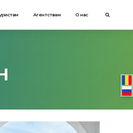
уристам
Агентствам
О нас
H