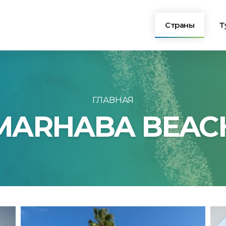
Страны
Т
Турция
Египет
ГЛАВНАЯ
MARHABA BEAC
Болгария
Греция
Тунис
Черногория