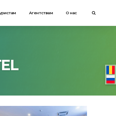
уристам
Агентствам
О нас
EL