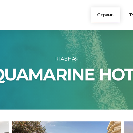
Страны
Т
Турция
Египет
ГЛАВНАЯ
QUAMARINE HOT
Болгария
Греция
Тунис
Черногория