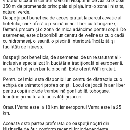
4 stele situata in centrul statiunii Nisipurile de Aur si la doar
350 m de promenada principala si plaja, intr-o zona linistita,
natural verde.
Oaspeții pot beneficia de acces gratuit la parcul acvatic al
hotelului, care oferă o piscină în aer liber cu tobogane și
fântâni, precum și o zonă de mică adâncime pentru copii. De
asemenea, este disponibil un centru de wellness cu o cadă
cu hidromasaj, o saună, o piscină interioară încălzită și
facilități de fitness.
Oaspeții pot beneficia, de asemenea, de un restaurant all-
inclusive specializat în bucătărie tradițională și europeană,
un bar în hol și un bar la piscină. Este oferit WiFi gratuit.
Pentru cei mici este disponibil un centru de distracție cu o
echipă de animatori profesioniști. Locul de joacă în aer liber
pentru copii include trambulină gonflabilă, tobogane,
leagăne și multe alte activități și jocuri.
Orașul Varna este la 18 km, iar aeroportul Varna este la 25
km.
Aceasta este partea preferată de oaspeții noștri din
Nisipurile de Aur, conform recenziilor independente.